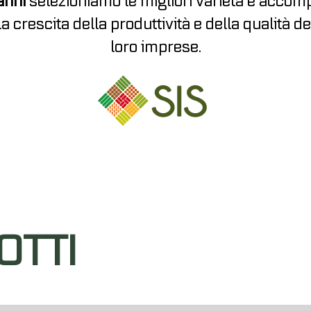
anni
selezioniamo le migliori varietà e accom
la crescita della produttività e della qualità de
loro imprese.
OTTI