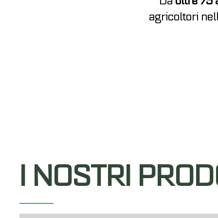
Da
oltre 75 
agricoltori nel
I NOSTRI PROD