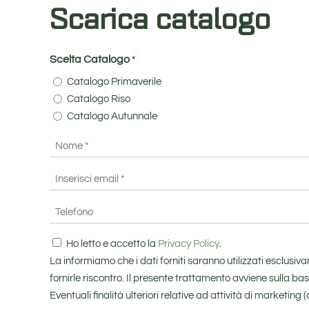
Scarica catalogo
Scelta Catalogo
*
Catalogo Primaverile
Catalogo Riso
Catalogo Autunnale
Nome
*
Email
*
Inserisci
Telefono
email
*
Consenso
Ho letto e accetto la
Privacy Policy
.
*
La informiamo che i dati forniti saranno utilizzati esclusi
fornirle riscontro. Il presente trattamento avviene sulla ba
Eventuali finalità ulteriori relative ad attività di marketi