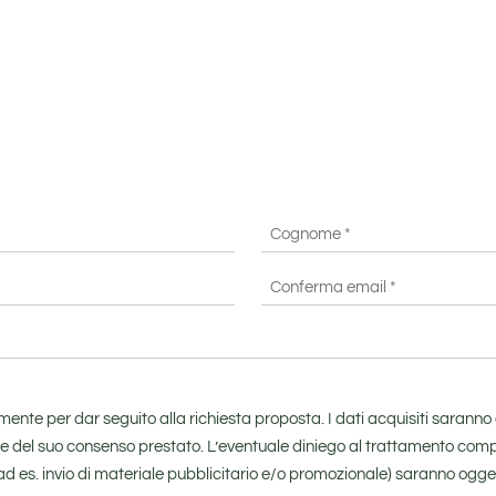
Cognome
*
Conferma
email
*
vamente per dar seguito alla richiesta proposta. I dati acquisiti saran
se del suo consenso prestato. L’eventuale diniego al trattamento comport
ng (ad es. invio di materiale pubblicitario e/o promozionale) saranno og