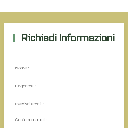
Richiedi Informazioni
Nome
*
Cognome
*
Email
*
Inserisci
email
*