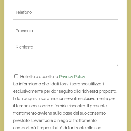
Conferma
Telefono
email*
*
Provincia
*
Richiesta
Consenso
Ho letto e accetto la
Privacy Policy
.
*
La informiamo che i dati forniti saranno utilizzati
esclusivamente per dar seguito alla richiesta proposta.
I dati acquisiti saranno conservati esclusivamente per
il tempo necessario a fornirle riscontro. Il presente
trattamento avviene sulla base del suo consenso
prestato. L’eventuale diniego al trattamento
comporterà l’impossibilità di far fronte alla sua