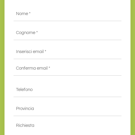
Nome
*
Cognome
*
Email
*
Inserisci
email
*
Conferma
Telefono
email*
*
Provincia
*
Richiesta