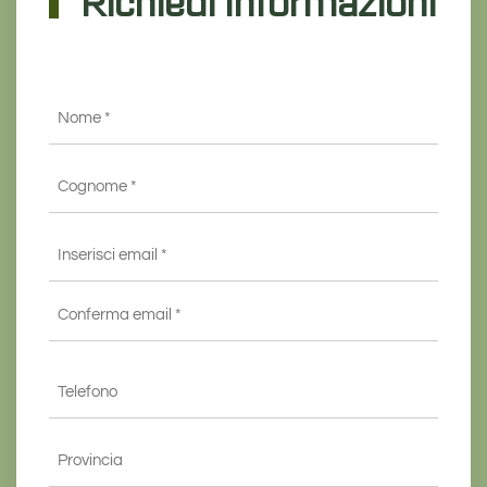
Richiedi Informazioni
Nome
*
Cognome
*
Email
*
Inserisci
email
*
Conferma
Telefono
email*
*
Provincia
*