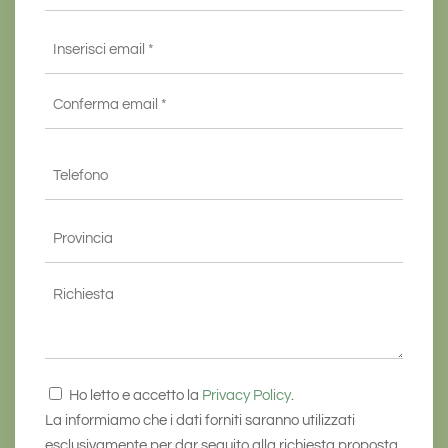
Email
*
Inserisci
email
*
Conferma
Telefono
email*
*
Provincia
*
Richiesta
Consenso
Ho letto e accetto la
Privacy Policy
.
*
La informiamo che i dati forniti saranno utilizzati
esclusivamente per dar seguito alla richiesta proposta.