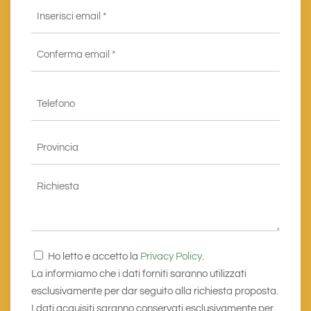
Email
*
Inserisci
email
*
Conferma
Telefono
email*
*
Provincia
*
Richiesta
Consenso
Ho letto e accetto la
Privacy Policy
.
*
La informiamo che i dati forniti saranno utilizzati
esclusivamente per dar seguito alla richiesta proposta.
I dati acquisiti saranno conservati esclusivamente per