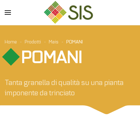
Skip to main content
Home
Prodotti
Mais
POMANI
POMANI
Tanta granella di qualità su una pianta
imponente da trinciato