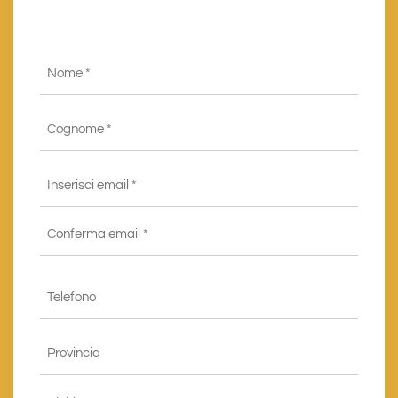
Nome
*
Cognome
*
Email
*
Inserisci
email
*
Conferma
Telefono
email*
*
Provincia
*