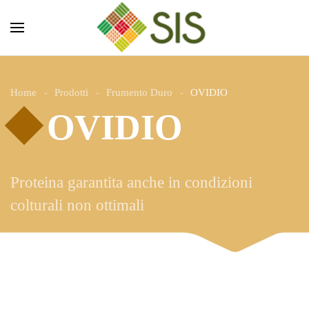
Skip to main content
Home
Prodotti
Frumento Duro
OVIDIO
OVIDIO
Proteina garantita anche in condizioni
colturali non ottimali