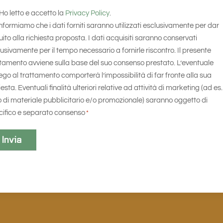
senso
Ho letto e accetto la
Privacy Policy
.
nformiamo che i dati forniti saranno utilizzati esclusivamente per dar
ito alla richiesta proposta. I dati acquisiti saranno conservati
usivamente per il tempo necessario a fornirle riscontro. Il presente
ttamento avviene sulla base del suo consenso prestato. L’eventuale
ego al trattamento comporterà l’impossibilità di far fronte alla sua
iesta. Eventuali finalità ulteriori relative ad attività di marketing (ad es.
o di materiale pubblicitario e/o promozionale) saranno oggetto di
cifico e separato consenso
*