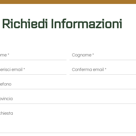
Richiedi Informazioni
me
Cognome
*
il
risci
Conferma
efono
il
email*
vincia
hiesta