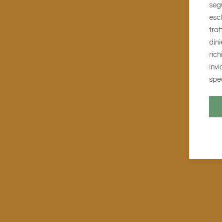
segu
escl
tra
dini
rich
invi
spe