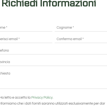
Richiedi Informazioni
me
Cognome
*
il
risci
Conferma
efono
il
email*
vincia
hiesta
senso
Ho letto e accetto la
Privacy Policy
.
nformiamo che i dati forniti saranno utilizzati esclusivamente per dar