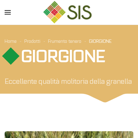
Skip to main content
Home
Prodotti
Frumento tenero
GIORGIONE
GIORGIONE
Eccellente qualità molitoria della granella