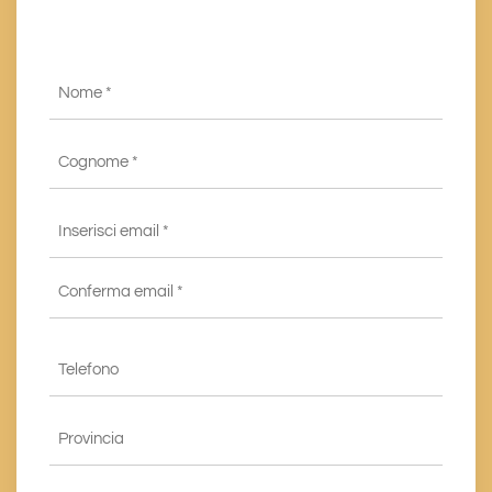
Nome
*
Cognome
*
Email
*
Inserisci
email
*
Conferma
Telefono
email*
*
Provincia
*