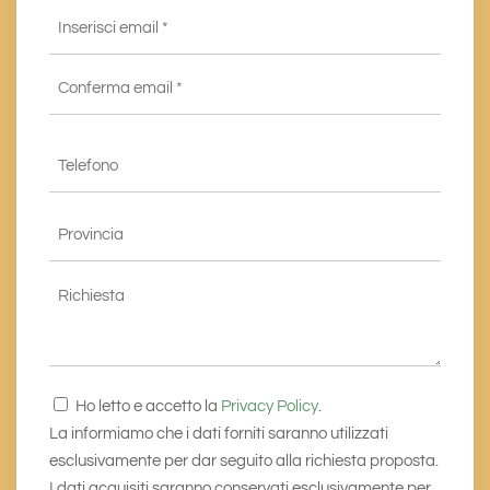
Email
*
Inserisci
email
*
Conferma
Telefono
email*
*
Provincia
*
Richiesta
Consenso
Ho letto e accetto la
Privacy Policy
.
*
La informiamo che i dati forniti saranno utilizzati
esclusivamente per dar seguito alla richiesta proposta.
I dati acquisiti saranno conservati esclusivamente per