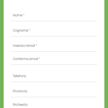
Nome
*
Cognome
*
Email
*
Inserisci
email
*
Conferma
Telefono
email*
*
Provincia
*
Richiesta