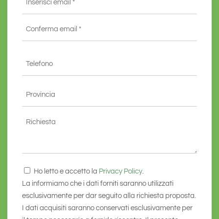
*
Inserisci
email
*
Conferma
Telefono
email*
*
Provincia
*
Richiesta
Consenso
Ho letto e accetto la
Privacy Policy
.
*
La informiamo che i dati forniti saranno utilizzati
esclusivamente per dar seguito alla richiesta proposta.
I dati acquisiti saranno conservati esclusivamente per