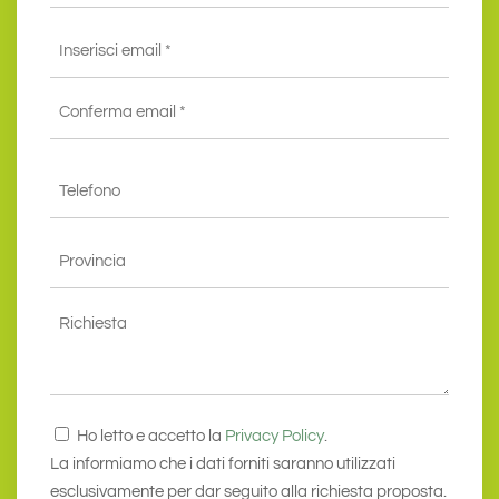
Email
*
Inserisci
email
*
Conferma
Telefono
email*
*
Provincia
*
Richiesta
Consenso
Ho letto e accetto la
Privacy Policy
.
*
La informiamo che i dati forniti saranno utilizzati
esclusivamente per dar seguito alla richiesta proposta.