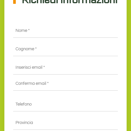
Nome
*
Cognome
*
Email
*
Inserisci
email
*
Conferma
Telefono
email*
*
Provincia
*