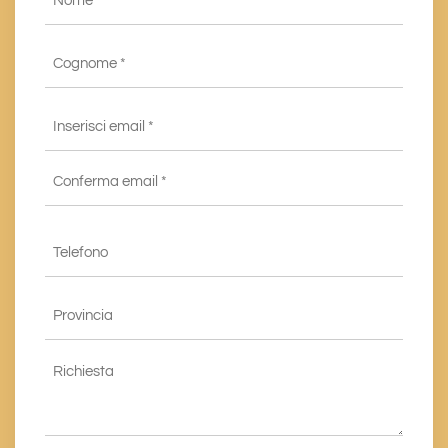
*
Cognome
*
Email
*
Inserisci
email
*
Conferma
Telefono
email*
*
Provincia
*
Richiesta