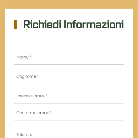
Richiedi Informazioni
Nome
*
Cognome
*
Email
*
Inserisci
email
*
Conferma
Telefono
email*