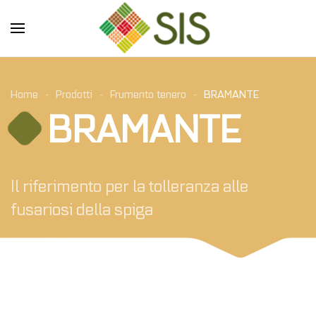
Skip to main content
Home
Prodotti
Frumento tenero
BRAMANTE
BRAMANTE
Il riferimento per la tolleranza alle
fusariosi della spiga