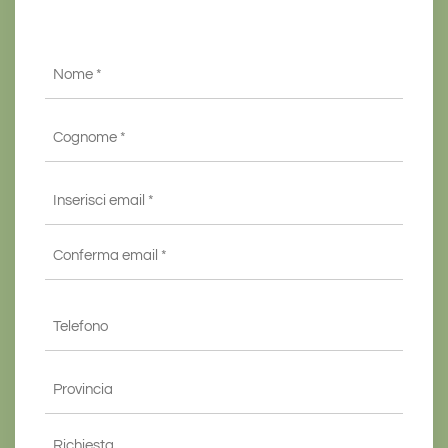
Nome
*
Cognome
*
Email
*
Inserisci
email
*
Conferma
Telefono
email*
*
Provincia
*
Richiesta