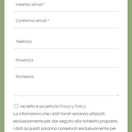
Email
*
Inserisci
email
*
Conferma
Telefono
email*
*
Provincia
*
Richiesta
Consenso
Ho letto e accetto la
Privacy Policy
.
*
La informiamo che i dati forniti saranno utilizzati
esclusivamente per dar seguito alla richiesta proposta.
I dati acquisiti saranno conservati esclusivamente per