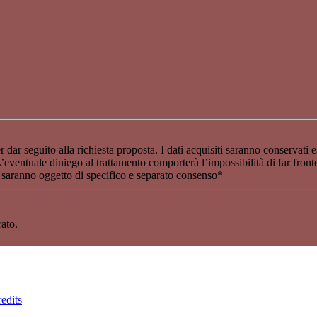
 dar seguito alla richiesta proposta. I dati acquisiti saranno conservati e
entuale diniego al trattamento comporterà l’impossibilità di far fronte all
) saranno oggetto di specifico e separato consenso
*
ato.
edits