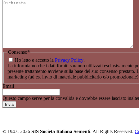
Consenso
*
Ho letto e accetto la
Privacy Policy
.
La informiamo che i dati forniti saranno utilizzati esclusivamente per
presente trattamento avviene sulla base del suo consenso prestato. L’ev
marketing (ad es. invio di materiale pubblicitario e/o promozionale
Email
Questo campo serve per la convalida e dovrebbe essere lasciato inalter
© 1947-
2026
SIS Società Italiana Sementi
. All Rights Reserved.
Cr