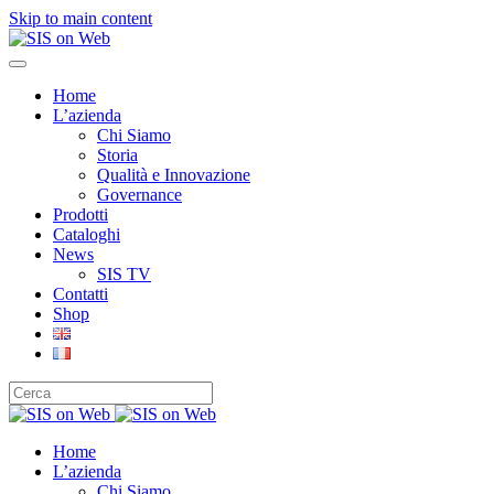
Skip to main content
Home
L’azienda
Chi Siamo
Storia
Qualità e Innovazione
Governance
Prodotti
Cataloghi
News
SIS TV
Contatti
Shop
Home
L’azienda
Chi Siamo