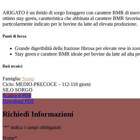
ARIGATO è un ibrido di sorgo foraggero con carattere BMR di nuova gen
ottimo stay green, caratteristica che abbinata al carattere BMR favorisc
particolarmente indicato per le bovine da latte ad elevata produzione.
Punti di forza
Grande digeribilità della frazione fibrosa per elevate rese in zo
Stay green e carattere BMR ideale per bovine da latte ad alta p
Dati tecnici
Famiglia:
Sorgo
Ciclo: MEDIO-PRECOCE – 112-118 giorni
SILO SORGO
Scarica il PDF
Download PDF
Richiedi Informazioni
"
*
" indica i campi obbligatori
Nome
*