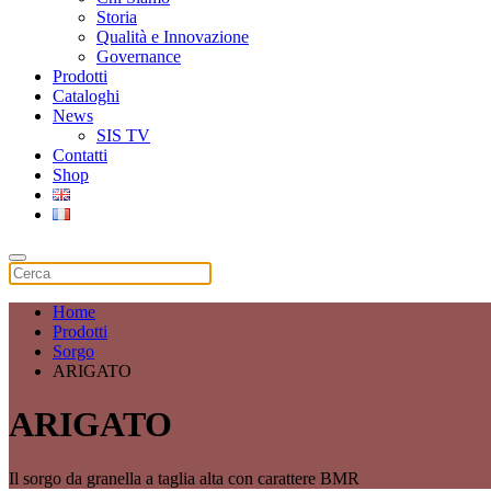
Storia
Qualità e Innovazione
Governance
Prodotti
Cataloghi
News
SIS TV
Contatti
Shop
Home
Prodotti
Sorgo
ARIGATO
ARIGATO
Il sorgo da granella a taglia alta con carattere BMR