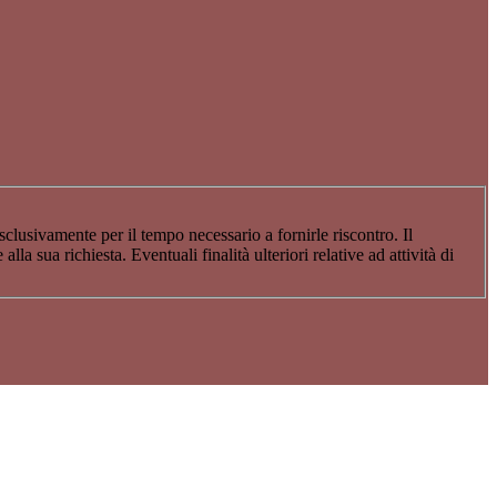
sclusivamente per il tempo necessario a fornirle riscontro. Il
a sua richiesta. Eventuali finalità ulteriori relative ad attività di