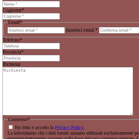
Cognome
*
Email
*
Inserisci email *
Telefono
*
Provincia
*
Richiesta
Consenso
*
Ho letto e accetto la
Privacy Policy
.
La informiamo che i dati forniti saranno utilizzati esclusivamente per
presente trattamento avviene sulla base del suo consenso prestato. L’ev