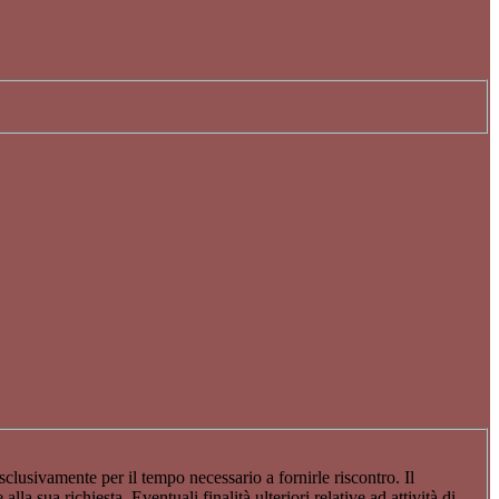
sclusivamente per il tempo necessario a fornirle riscontro. Il
a sua richiesta. Eventuali finalità ulteriori relative ad attività di