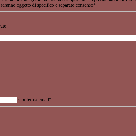
) saranno oggetto di specifico e separato consenso
*
ato.
Conferma email*