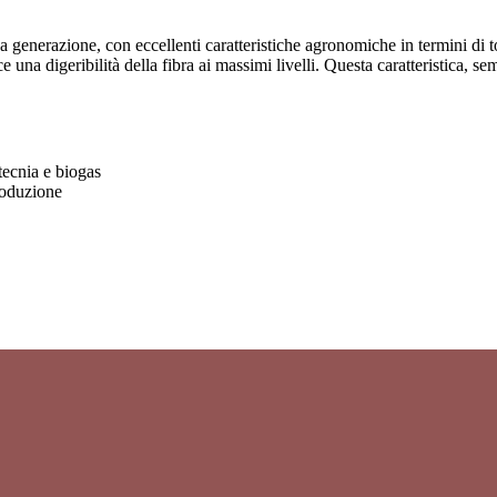
erazione, con eccellenti caratteristiche agronomiche in termini di tolle
e una digeribilità della fibra ai massimi livelli. Questa caratteristica, s
otecnia e biogas
roduzione