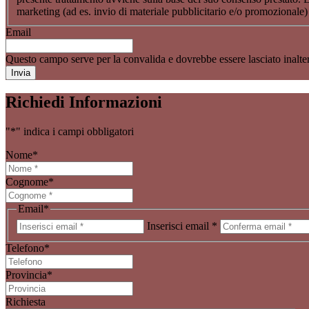
marketing (ad es. invio di materiale pubblicitario e/o promozionale
Email
Questo campo serve per la convalida e dovrebbe essere lasciato inalter
Richiedi Informazioni
"
*
" indica i campi obbligatori
Nome
*
Cognome
*
Email
*
Inserisci email *
Telefono
*
Provincia
*
Richiesta