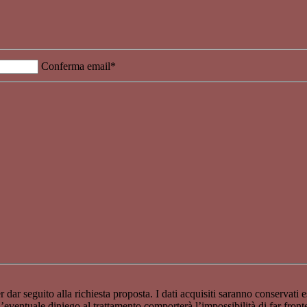
Conferma email*
 dar seguito alla richiesta proposta. I dati acquisiti saranno conservati e
entuale diniego al trattamento comporterà l’impossibilità di far fronte all