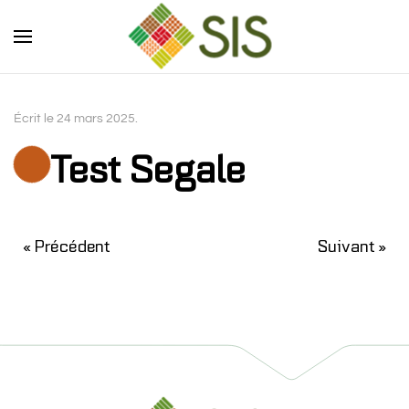
Skip to main content
Écrit le
24 mars 2025
.
Test Segale
« Précédent
Suivant »